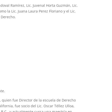
andoval Ramírez, Lic. Juvenal Horta Guzmán, Lic.
o la Lic. Juana Laura Perez Floriano y el Lic.
 Derecho.
te.
, quien fue Director de la escuela de Derecho
ornia, fue socio del Lic. Oscar Téllez Ulloa,
, B.C., y actualmente cursa una maestría en