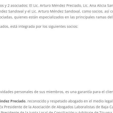
os y 2 asociados: El Lic. Arturo Méndez Preciado, Lic. Ana Alicia S
dez Sandoval y el Lic. Arturo Méndez Sandoval, como socios, así com
adas, quienes están especializados en las principales ramas del
dos, está integrada por los siguientes socios:
ividades personales de sus miembros, es una garantía para el clien
Méndez Preciado
, reconocido y respetado abogado en el medio legal
 Presidente de la Asociación de Abogados Laboralistas de Baja Calif
Presidente de la Junta Local de Conciliación y Arbitraje de Tijuana